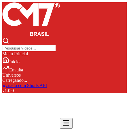
Menu Princial
Início
Em alta
Universos
Carregando...
criado com Shorts API
v
1.0.0