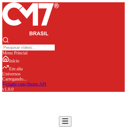
Menu Princial
Início
Em alta
Universos
Carregando...
criado com Shorts API
v
1.0.0