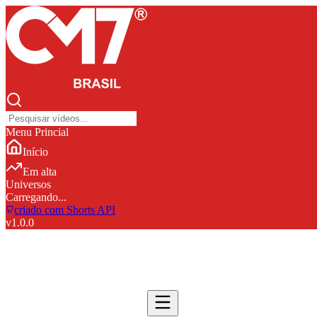
Menu Princial
Início
Em alta
Universos
Carregando...
criado com Shorts API
v
1.0.0