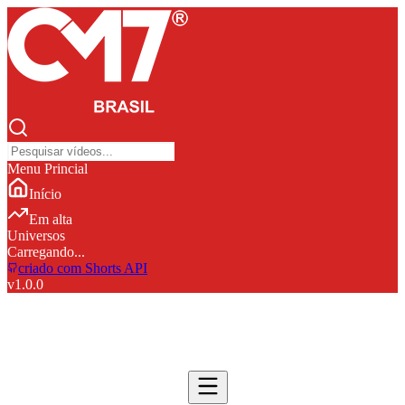
Menu Princial
Início
Em alta
Universos
Carregando...
criado com Shorts API
v
1.0.0