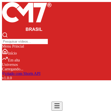
Menu Princial
Início
Em alta
Universos
Carregando...
criado com Shorts API
v
1.0.0