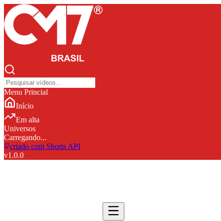
Menu Princial
Início
Em alta
Universos
Carregando...
criado com Shorts API
v
1.0.0